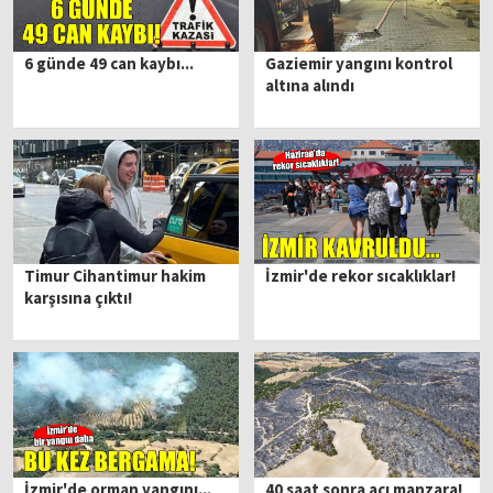
6 günde 49 can kaybı...
Gaziemir yangını kontrol
altına alındı
Timur Cihantimur hakim
İzmir'de rekor sıcaklıklar!
karşısına çıktı!
İzmir'de orman yangını...
40 saat sonra acı manzara!