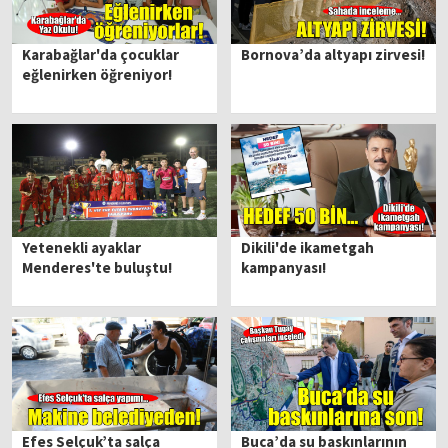
Karabağlar'da çocuklar
Bornova’da altyapı zirvesi!
eğlenirken öğreniyor!
Yetenekli ayaklar
Dikili'de ikametgah
Menderes'te buluştu!
kampanyası!
Efes Selçuk’ta salça
Buca’da su baskınlarının