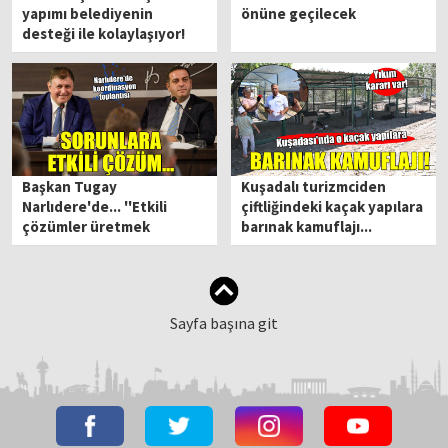
yapımı belediyenin
önüne geçilecek
desteği ile kolaylaşıyor!
Başkan Tugay
Kuşadalı turizmciden
Narlıdere'de... ''Etkili
çiftliğindeki kaçak yapılara
çözümler üretmek
barınak kamuflajı...
zorundayız''
Sayfa başına git