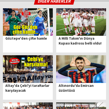
DİĞER HABERLER
Göztepe'den çifte hamle
A Milli Takım'ın Dünya
Kupası kadrosu belli oldu!
Altay'da Çebi'yi taraftarlar
Altınordu'da Emircan
karşılayacak
üzüntüsü