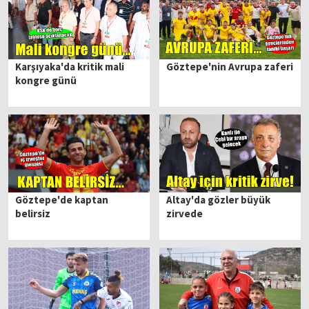
Karşıyaka'da kritik mali
Göztepe'nin Avrupa zaferi
kongre günü
Göztepe'de kaptan
Altay'da gözler büyük
belirsiz
zirvede