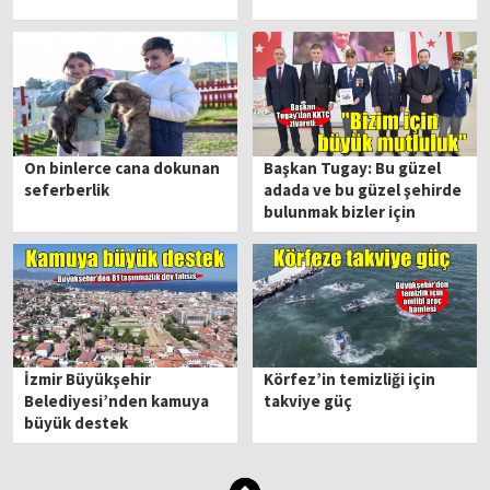
On binlerce cana dokunan
Başkan Tugay: Bu güzel
seferberlik
adada ve bu güzel şehirde
bulunmak bizler için
büyük bir mutluluk
İzmir Büyükşehir
Körfez’in temizliği için
Belediyesi’nden kamuya
takviye güç
büyük destek