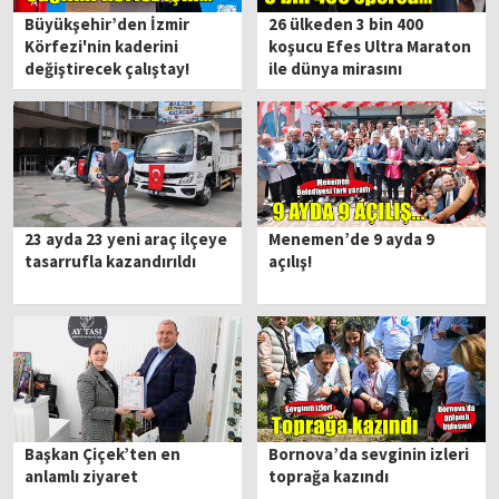
Büyükşehir’den İzmir
26 ülkeden 3 bin 400
Körfezi'nin kaderini
koşucu Efes Ultra Maraton
değiştirecek çalıştay!
ile dünya mirasını
keşfedecek
23 ayda 23 yeni araç ilçeye
Menemen’de 9 ayda 9
tasarrufla kazandırıldı
açılış!
Başkan Çiçek’ten en
Bornova’da sevginin izleri
anlamlı ziyaret
toprağa kazındı