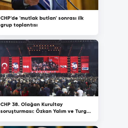
CHP'de 'mutlak butlan' sonrası ilk
grup toplantısı
CHP 38. Olağan Kurultay
soruşturması: Özkan Yalım ve Turgut
Koç ifade verecek