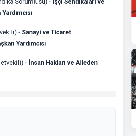
ndika Sorumlusu) -
İşçi Sendikaları ve
 Yardımcısı
ekili) -
Sanayi ve Ticaret
aşkan Yardımcısı
etvekili) -
İnsan Hakları ve Aileden