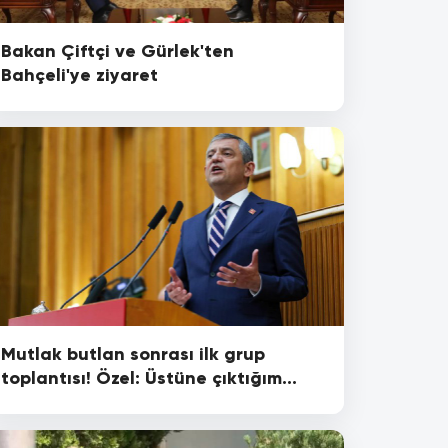
Bakan Çiftçi ve Gürlek'ten
Bahçeli'ye ziyaret
Mutlak butlan sonrası ilk grup
toplantısı! Özel: Üstüne çıktığım
TOMA'nın şoförü sensin Erdoğan!