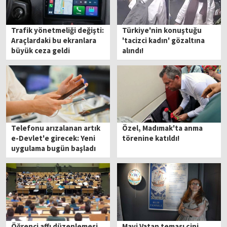
Trafik yönetmeliği değişti:
Türkiye'nin konuştuğu
Araçlardaki bu ekranlara
'tacizci kadın' gözaltına
büyük ceza geldi
alındı!
Telefonu arızalanan artık
Özel, Madımak'ta anma
e-Devlet'e girecek: Yeni
törenine katıldı!
uygulama bugün başladı
Öğrenci affı düzenlemesi
Mavi Vatan teması çini