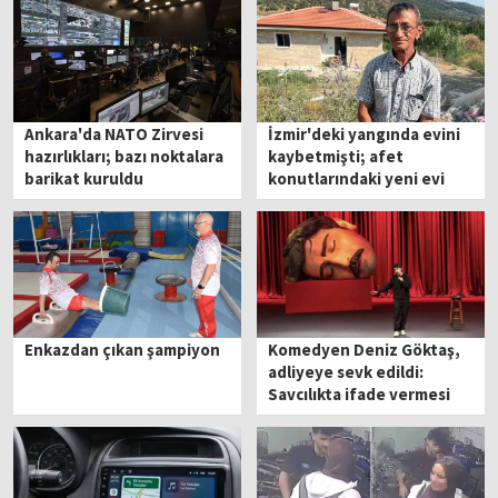
Ankara'da NATO Zirvesi
İzmir'deki yangında evini
hazırlıkları; bazı noktalara
kaybetmişti; afet
barikat kuruldu
konutlarındaki yeni evi
için gün sayıyor
Enkazdan çıkan şampiyon
Komedyen Deniz Göktaş,
adliyeye sevk edildi:
Savcılıkta ifade vermesi
bekleniyor