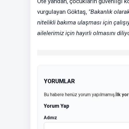
Öte yandan, çocukların güvenliği 
vurgulayan Göktaş,
"Bakanlık olarak
nitelikli bakıma ulaşması için çalış
ailelerimiz için hayırlı olmasını dili
YORUMLAR
Bu habere henüz yorum yapılmamış.
İlk yo
Yorum Yap
Adınız