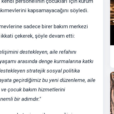
 kendi personelinin çocukları için kurum
bakımevlerini kapsamayacağını söyledi.
mevlerine sadece birer bakım merkezi
kkati çekerek, şöyle devam etti:
lişimini destekleyen, aile refahını
e yaşamı arasında denge kurmalarına katkı
stekleyen stratejik sosyal politika
Hayata geçirdiğimiz bu yeni düzenleme, aile
k ve çocuk bakım hizmetlerini
emli bir adımdır."