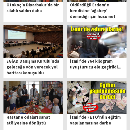
Otokoç'a Diyarbakır'da bir
Öldürdüğü Erdem’e
silahlı saldırı daha
kendisine 'ağabey'
demediği için husumet
beslemiş
EGİAD Danışma Kurulu'nda
İzmir'de 764 kilogram
geleceğe yön verecek yol
uyuşturucu ele geçirildi...
haritası konuşuldu
Hastane odaları sanat
İzmir'de FETÖ'nün eğitim
atölyesine dönüştü
yapılanmasına darbe