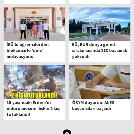
İEÜ'lü öğrencilerden
EÜ, RUR dünya genel
blokzincirle 'ders'
sıralamasında 183 basamak
motivasyonu
yükseldi
15 yaşındaki Erdem'in
ÖSYM duyurdu: ALES
öldürülmesine ilişkin 2 kişi
başvuruları başladı
tutuklandı!