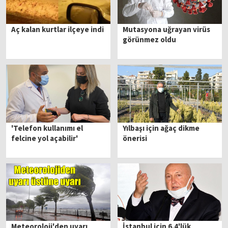
Aç kalan kurtlar ilçeye indi
Mutasyona uğrayan virüs
görünmez oldu
'Telefon kullanımı el
Yılbaşı için ağaç dikme
felcine yol açabilir'
önerisi
Meteoroloji'den uyarı
İstanbul için 6.4'lük