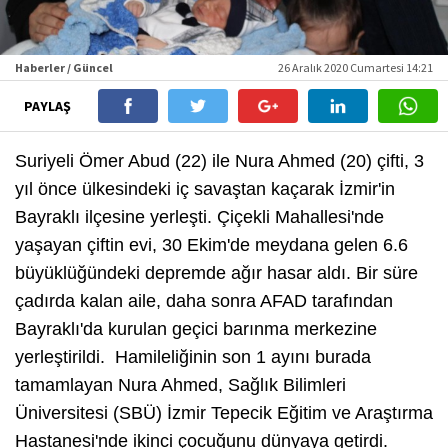
Haberler / Güncel
26 Aralık 2020 Cumartesi 14:21
PAYLAŞ
Suriyeli Ömer Abud (22) ile Nura Ahmed (20) çifti, 3
yıl önce ülkesindeki iç savaştan kaçarak İzmir'in
Bayraklı ilçesine yerleşti. Çiçekli Mahallesi'nde
yaşayan çiftin evi, 30 Ekim'de meydana gelen 6.6
büyüklüğündeki depremde ağır hasar aldı. Bir süre
çadırda kalan aile, daha sonra AFAD tarafından
Bayraklı'da kurulan geçici barınma merkezine
yerleştirildi. Hamileliğinin son 1 ayını burada
tamamlayan Nura Ahmed, Sağlık Bilimleri
Üniversitesi (SBÜ) İzmir Tepecik Eğitim ve Araştırma
Hastanesi'nde ikinci çocuğunu dünyaya getirdi.