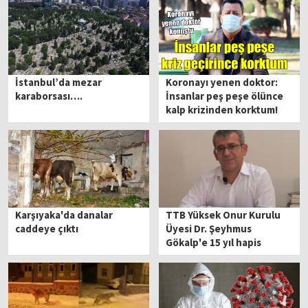
İstanbul’da mezar
Koronayı yenen doktor:
karaborsası….
İnsanlar peş peşe ölünce
kalp krizinden korktum!
Karşıyaka'da danalar
TTB Yüksek Onur Kurulu
caddeye çıktı
Üyesi Dr. Şeyhmus
Gökalp'e 15 yıl hapis
istemi