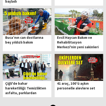
başladı
Buca’nın can dostlarına
Evcil Haycan Bakım ve
beş yıldızlı bakım
Rehabilitasyon
Merkezi'nin yeni sakinleri
için özel yaşam alanı
Çiğli'de bahar
41 araç, 100’ü aşkın
hareketliliği: Temizlikten
personelle alevlere set
asfalta, parklardan
budamaya yoğun mesai