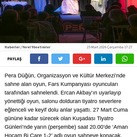
Haberler / Yerel Yönetimler
25 Mart 2026 Çarşamba 17:27
PAYLAŞ
Pera Düğün, Organizasyon ve Kültür Merkezi’nde
sahne alan oyun, Fars Kumpanyası oyuncuları
tarafından sahnelendi. Ercan Akbay’ın uyarlayıp
yönettiği oyun, salonu dolduran tiyatro severlere
eğlenceli ve keyif dolu anlar yaşattı. 27 Mart Cuma
gününe kadar sürecek olan Kuşadası Tiyatro
Günleri’nde yarın (perşembe) saat 20.00’de ‘Aman
Hocam Bi Çare 1-2’ adlı oyun sahneye konacak.