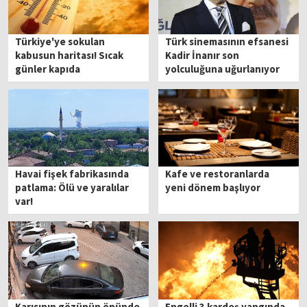
Türkiye'ye sokulan
Türk sinemasının efsanesi
kabusun haritası! Sıcak
Kadir İnanır son
günler kapıda
yolculuğuna uğurlanıyor
Havai fişek fabrikasında
Kafe ve restoranlarda
patlama: Ölü ve yaralılar
yeni dönem başlıyor
var!
Karısının gözünün önünde
Engelli 3 kardeş yangında