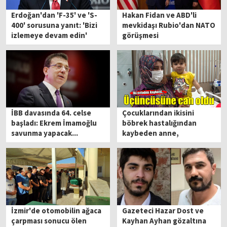
Erdoğan'dan 'F-35' ve 'S-
Hakan Fidan ve ABD'li
400' sorusuna yanıt: 'Bizi
mevkidaşı Rubio'dan NATO
izlemeye devam edin'
görüşmesi
İBB davasında 64. celse
Çocuklarından ikisini
başladı: Ekrem İmamoğlu
böbrek hastalığından
savunma yapacak...
kaybeden anne,
üçüncüsüne böbreğiyle
hayat oldu
İzmir'de otomobilin ağaca
Gazeteci Hazar Dost ve
çarpması sonucu ölen
Kayhan Ayhan gözaltına