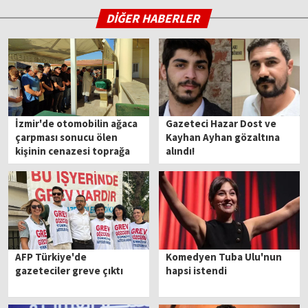
DİĞER HABERLER
İzmir'de otomobilin ağaca
Gazeteci Hazar Dost ve
çarpması sonucu ölen
Kayhan Ayhan gözaltına
kişinin cenazesi toprağa
alındı!
verildi
AFP Türkiye'de
Komedyen Tuba Ulu'nun
gazeteciler greve çıktı
hapsi istendi