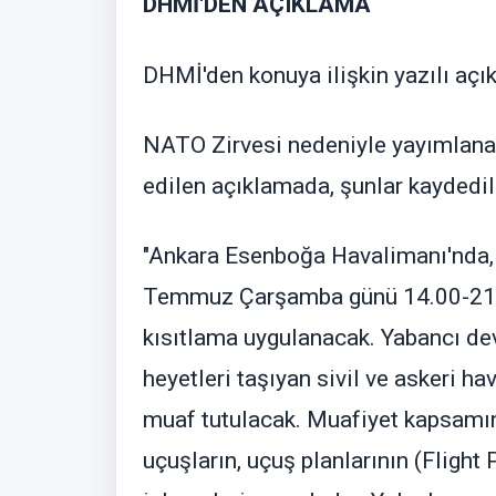
DHMİ'DEN AÇIKLAMA
DHMİ'den konuya ilişkin yazılı açı
NATO Zirvesi nedeniyle yayımlanan
edilen açıklamada, şunlar kaydedil
"Ankara Esenboğa Havalimanı'nda,
Temmuz Çarşamba günü 14.00-21.00
kısıtlama uygulanacak. Yabancı dev
heyetleri taşıyan sivil ve askeri 
muaf tutulacak. Muafiyet kapsamı
uçuşların, uçuş planlarının (Flight