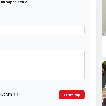
rum yapan sen ol...
diyorum.
Yorum Yap