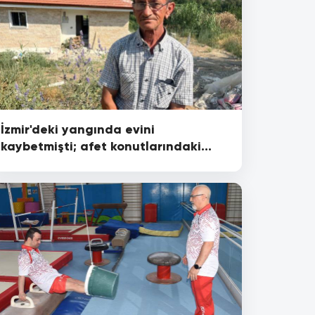
İzmir'deki yangında evini
kaybetmişti; afet konutlarındaki
yeni evi için gün sayıyor