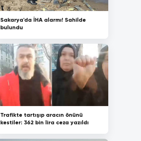
Sakarya'da İHA alarmı! Sahilde
bulundu
Trafikte tartışıp aracın önünü
kestiler: 362 bin lira ceza yazıldı