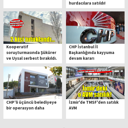
hurdacılara satıldı!
Kooperatif
CHP İstanbul İl
soruşturmasında Şükürer
Başkanlığında kayyuma
ve Uysal serbest bırakıldı.
devam kararı
CHP’li üçüncü belediyeye
İzmir'de TMSF'den satılık
bir operasyon daha
AVM