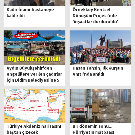
Kadir İnanır hastaneye
Örnekköy Kentsel
kaldırıldı
Dönüşüm Projesi'nde
'inşaatlar durduruldu'
tepkisi
Aydın Büyükşehir'den
Hasan Tahsin, İlk Kurşun
engellilere verilen çadırlar
Anıtı’nda anıldı
için Didim Belediyesi'ne 5
yıllık ecrimisil!
Türkiye Akdeniz haritasını
Bir dönemin sonu...
baştan çizecek
Hürriyetin matbaası