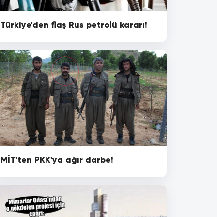
Türkiye'den flaş Rus petrolü kararı!
MİT'ten PKK'ya ağır darbe!