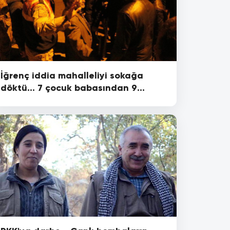
İğrenç iddia mahalleliyi sokağa
döktü... 7 çocuk babasından 9
yaşındaki çocuğa taciz!