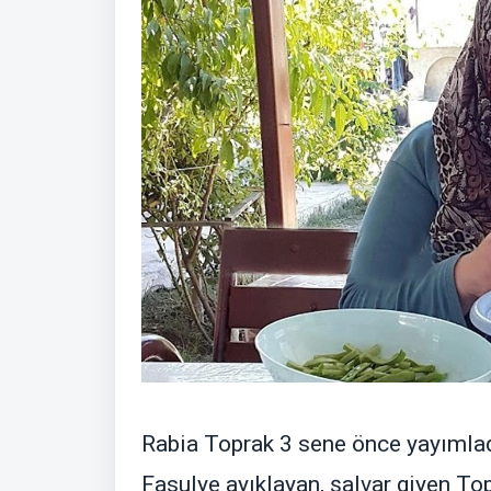
Rabia Toprak 3 sene önce yayımlad
Fasulye ayıklayan, şalvar giyen Topr