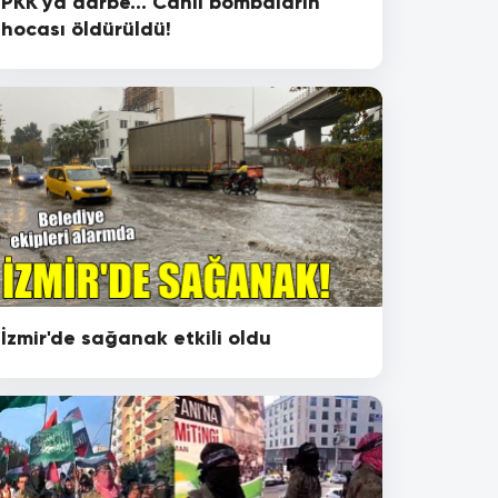
PKK'ya darbe... Canlı bombaların
hocası öldürüldü!
İzmir'de sağanak etkili oldu