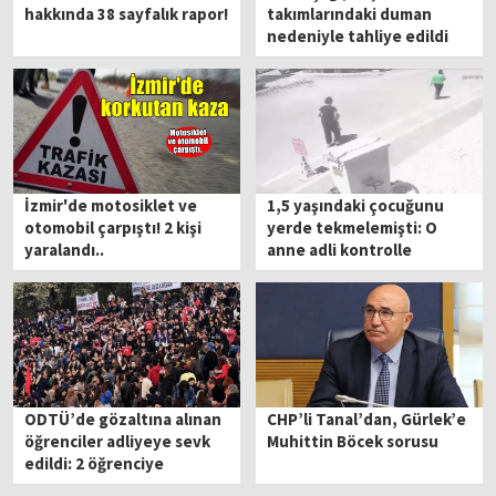
hakkında 38 sayfalık rapor!
takımlarındaki duman
nedeniyle tahliye edildi
İzmir'de motosiklet ve
1,5 yaşındaki çocuğunu
otomobil çarpıştı! 2 kişi
yerde tekmelemişti: O
yaralandı..
anne adli kontrolle
serbest bırakıldı!
ODTÜ’de gözaltına alınan
CHP’li Tanal’dan, Gürlek’e
öğrenciler adliyeye sevk
Muhittin Böcek sorusu
edildi: 2 öğrenciye
tutuklama talebi