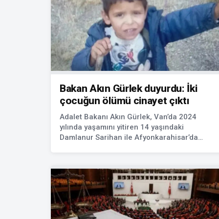
Bakan Akın Gürlek duyurdu: İki
çocuğun ölümü cinayet çıktı
Adalet Bakanı Akın Gürlek, Van’da 2024
yılında yaşamını yitiren 14 yaşındaki
Damlanur Sarihan ile Afyonkarahisar’da
hayatını kaybeden 4 yaşındaki Yunus Emre
Yakar’ın ölümlerine ilişkin soruşturmalarda
yeni bulgulara ulaşıldığını açıkladı