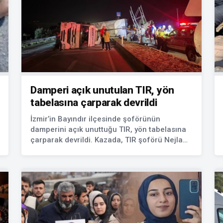
Damperi açık unutulan TIR, yön
tabelasına çarparak devrildi
İzmir’in Bayındır ilçesinde şoförünün
damperini açık unuttuğu TIR, yön tabelasına
çarparak devrildi. Kazada, TIR şoförü Nejla
S., yaralandı