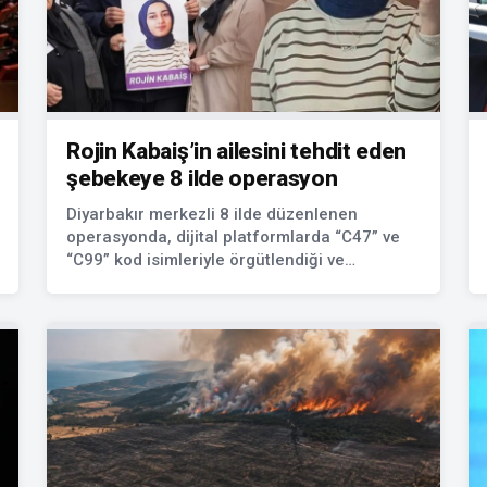
Rojin Kabaiş’in ailesini tehdit eden
şebekeye 8 ilde operasyon
Diyarbakır merkezli 8 ilde düzenlenen
operasyonda, dijital platformlarda “C47” ve
“C99” kod isimleriyle örgütlendiği ve
çocuklarını kaybeden aileleri tehdit edip
şantaj yaptığı belirtilen 10 şüpheli gözaltına
alındı. Şüphelilerden 2’si tutuklandı