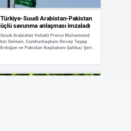
Türkiye-Suudi Arabistan-Pakistan
üçlü savunma anlaşması imzaladı
Suudi Arabistan Veliaht Prensi Muhammed
bin Selman, Cumhurbaşkanı Recep Tayyip
Erdoğan ve Pakistan Başbakanı Şahbaz Şerif,
bölgesel güvenlik bağlarını güçlendirmek
amacıyla Cuma günü Cidde'de ortak bir
savunma anlaşması imzalamak üzere bir
araya geliyor.