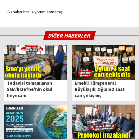
Bu haber henüz yorumlanmamış...
DİĞER HABERLER
Tedavisi tamamlanan
Emekli Tümgeneral
SMA'lı Defne'nin okul
Büyükışık: Oğlum 3 saat
heyecanı
can çekişmiş