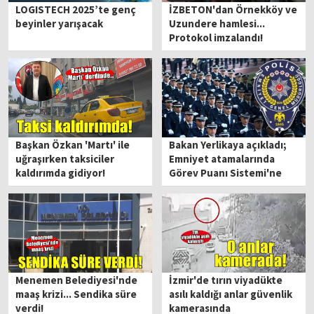
LOGISTECH 2025’te genç
İZBETON'dan Örnekköy ve
beyinler yarışacak
Uzundere hamlesi...
Protokol imzalandı!
Başkan Özkan 'Martı' ile
Bakan Yerlikaya açıkladı;
uğraşırken taksiciler
Emniyet atamalarında
kaldırımda gidiyor!
Görev Puanı Sistemi'ne
geçildi
Menemen Belediyesi'nde
İzmir'de tırın viyadükte
maaş krizi... Sendika süre
asılı kaldığı anlar güvenlik
verdi!
kamerasında