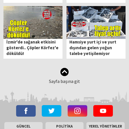
İzmir'de sağanak etkisini
Hamsiye yurt içi ve yurt
gösterdi.. Çöpler Körfez'e
dışından gelen yoğun
döküldü!
talebe yetişilemiyor
Sayfa başına git
GÜNCEL
POLİTİKA
YEREL YÖNETİMLER