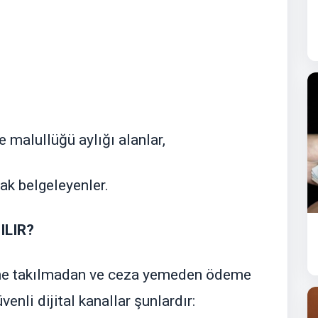
fe malullüğü aylığı alanlar,
rak belgeleyenler.
ILIR?
line takılmadan ve ceza yemeden ödeme
enli dijital kanallar şunlardır: