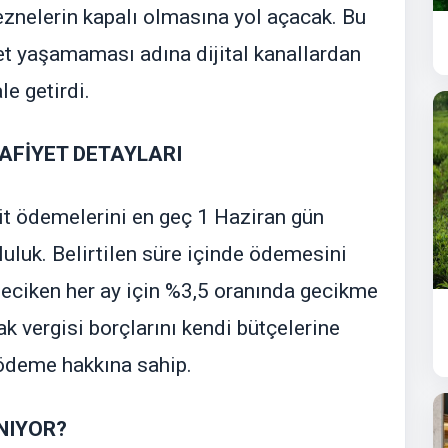
veznelerin kapalı olmasına yol açacak. Bu
et yaşamaması adına dijital kanallardan
e getirdi.
AFİYET DETAYLARI
it ödemelerini en geç 1 Haziran gün
luk. Belirtilen süre içinde ödemesini
eciken her ay için %3,5 oranında gecikme
k vergisi borçlarını kendi bütçelerine
e ödeme hakkına sahip.
NIYOR?