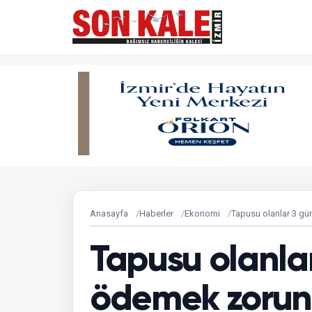
Anasayfa
Haberler
Ekonomi
Tapusu olanlar 3 gü
Tapusu olanlar
ödemek zorun