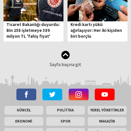
Ticaret Bakanlığı duyurdu:
Kredi kartı yükü
Bin 258 işletmeye 389
ağırlaşıyor: Her iki kişiden
milyon TL 'fahiş fiyat'
biri borçlu
cezası
Sayfa başına git
GÜNCEL
POLİTİKA
YEREL YÖNETİMLER
EKONOMİ
SPOR
MAGAZİN