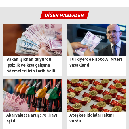
DİĞER HABERLER
Bakan Işıkhan duyurdu:
Türkiye’de kripto ATM’leri
İşsizlik ve kısa çalışma
yasaklandı
ödemeleri için tarih belli
oldu
Akaryakıtta artış: 70 lirayı
Ateşkes iddiaları altını
aştı!
vurdu