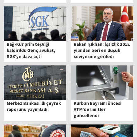
Bağ-Kur prim teşviği
Bakan Işıkhan: İşsizlik 2012
kaldırıldı: Genç avukat,
yılından beri en düşük
SGK'ye dava açtı
seviyesine geriledi
Merkez Bankası ilk çeyrek
Kurban Bayramı öncesi
raporunu yayımladı:
ATM'de limitler
güncellendi