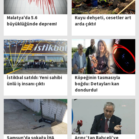
Malatya'da 5.6
Kuyu dehşeti, cesetler art
büyüklüğünde deprem!
arda çıktı!
İstikbal satıldı: Yeni sahibi
Köpeğinin tasmasıyla
ünlü iş insanı çıktı
boğdu: Detayları kan
dondurdu!
Samsun'da sokağa İHA
Arınç’tan Bahçeli’ye