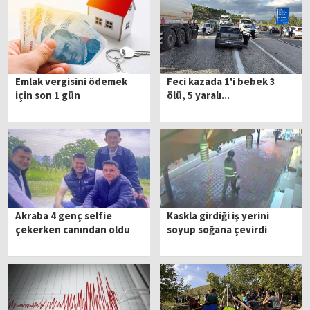
Emlak vergisini ödemek
Feci kazada 1'i bebek 3
için son 1 gün
ölü, 5 yaralı...
Akraba 4 genç selfie
Kaskla girdiği iş yerini
çekerken canından oldu
soyup soğana çevirdi