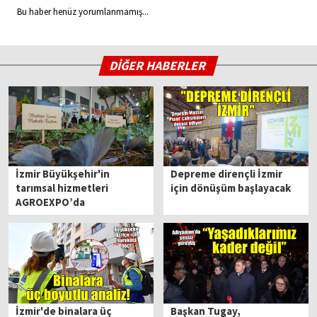
Bu haber henüz yorumlanmamış...
DİĞER HABERLER
İzmir Büyükşehir'in
Depreme dirençli İzmir
tarımsal hizmetleri
için dönüşüm başlayacak
AGROEXPO’da
İzmir'de binalara üç
Başkan Tugay,