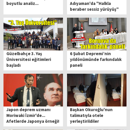
boyutlu analiz...
Adıyaman'da "Halkla
beraber sessiz yürüyüş"
programına katıldı
Güzelbahçe 3. Yaş
6 Şubat Depremi’nin
Üniversitesi eğitimleri
yıldönümünde farkındalık
başladı
paneli
Japon deprem uzmanı
Başkan Okuroğlu'nun
Moriwaki İzmir'de...
talimatıyla otele
Afetlerde Japonya örneği!
yerleştirildiler