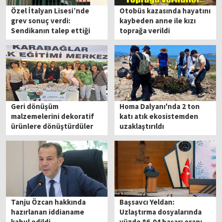
Özel İtalyan Lisesi’nde
Otobüs kazasında hayatını
grev sonuç verdi:
kaybeden anne ile kızı
Sendikanın talep ettiği
toprağa verildi
tutanak imzalandı
Geri dönüşüm
Homa Dalyanı'nda 2 ton
malzemelerini dekoratif
katı atık ekosistemden
ürünlere dönüştürdüler
uzaklaştırıldı
Tanju Özcan hakkında
Başsavcı Yeldan:
hazırlanan iddianame
Uzlaştırma dosyalarında
kabul edildi
yüzde 86,04 başarı oranı