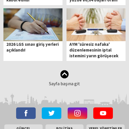
yakaladık
2026 LGS sınav giriş yerleri
AYM 'süresiz nafaka'
açıklandı!
düzenlemesinin iptal
istemini yarın görüşecek
Sayfa başına git
GÜNCEL
POLİTİKA
YEREL YÖNETİMLER