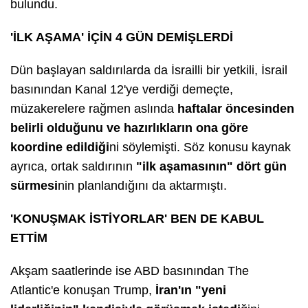
bulundu.
'İLK AŞAMA' İÇİN 4 GÜN DEMİŞLERDİ
Dün başlayan saldırılarda da İsrailli bir yetkili, İsrail
basınından Kanal 12'ye verdiği demeçte,
müzakerelere rağmen aslında
haftalar öncesinden
belirli olduğunu ve hazırlıkların ona göre
koordine edildiği
ni söylemişti. Söz konusu kaynak
ayrıca, ortak saldırının
"ilk aşamasının" dört gün
sürmesi
nin planlandığını da aktarmıştı.
'KONUŞMAK İSTİYORLAR' BEN DE KABUL
ETTİM
Akşam saatlerinde ise ABD basınından The
Atlantic'e konuşan Trump,
İran'ın "yeni