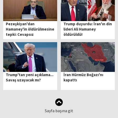
Pezeşkiyan'dan
Trump duyurdu: İran'ın din
Hamaney'in öldürülmesine
lideri Ali Hamaney
tepki: Cevapsız
öldürüldü!
kalmayacak
Trump'tan yeni açıklama...
İran Hürmüz Boğazı'nı
Savaş uzayacak mı?
kapattı
Sayfa başına git