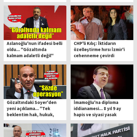
istiyoruz'
Aslanoğlu'nun ifadesi belli
CHP'li Kılıç: İktidarın
oldu... ''Gözaltında
özelleştirme hırsı İzmir'i
kalmam adaletli değil''
cehenneme çevirdi
Gözaltındaki Soyer'den
İmamoğlu'na diploma
yeni açıklama... ''Tek
iddianamesi... 8 yıl 9 ay
beklentim hak, hukuk,
hapis ve siyasi yasak
adalet''
talebi!