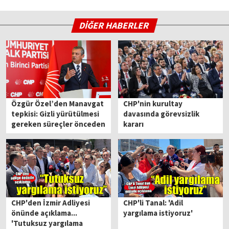
DİĞER HABERLER
Özgür Özel’den Manavgat
CHP'nin kurultay
tepkisi: Gizli yürütülmesi
davasında görevsizlik
gereken süreçler önceden
kararı
ilan ediliyor
CHP'den İzmir Adliyesi
CHP'li Tanal: 'Adil
önünde açıklama...
yargılama istiyoruz'
'Tutuksuz yargılama