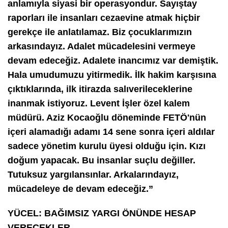
anlamıyla siyasi bir operasyondur. Sayıştay
raporları ile insanları cezaevine atmak hiçbir
gerekçe ile anlatılamaz. Biz çocuklarımızın
arkasındayız. Adalet mücadelesini vermeye
devam edeceğiz. Adalete inancımız var demiştik.
Hala umudumuzu yitirmedik. İlk hakim karşısına
çıktıklarında, ilk itirazda salıverileceklerine
inanmak istiyoruz. Levent İşler özel kalem
müdürü. Aziz Kocaoğlu döneminde FETÖ'nün
içeri alamadığı adamı 14 sene sonra içeri aldılar
sadece yönetim kurulu üyesi olduğu için. Kızı
doğum yapacak. Bu insanlar suçlu değiller.
Tutuksuz yargılansınlar. Arkalarındayız,
mücadeleye de devam edeceğiz.”
YÜCEL: BAĞIMSIZ YARGI ÖNÜNDE HESAP
VERECEKLER