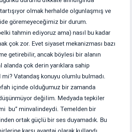
bugünkü durumu dikkate alındığında
 tartışıyor olmak herhalde olgunlaşmış ve
side göremeyeceğimiz bir durum.
elki tahmin ediyoruz ama) nasıl bu kadar
mak çok zor. Evet siyaset mekanizması bazı
e getirebilir, ancak böylesi bir alanın
al alanda çok derin yarıklara sahip
l mi? Vatandaş konuyu olumlu bulmadı.
efah içinde olduğumuz bir zamanda
e düşünmüyor değilim. Medyada tepkiler
 mi bu” minvalindeydi. Temelden bir
nden ortak güçlü bir ses duyamadık. Bu
rbirlerine karşı avantaj olarak kullandı