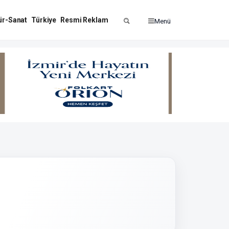
ür-Sanat
Türkiye
Resmi Reklam
Menü