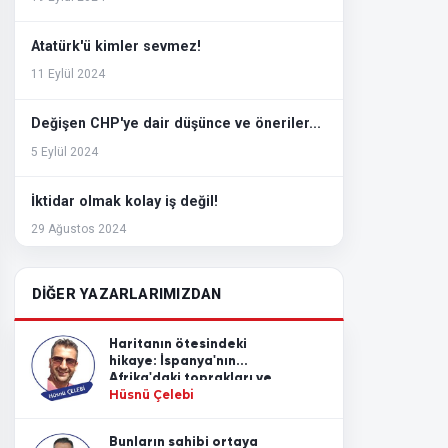
Atatürk'ü kimler sevmez!
11 Eylül 2024
Değişen CHP'ye dair düşünce ve öneriler...
5 Eylül 2024
İktidar olmak kolay iş değil!
29 Ağustos 2024
Siyasette 'Ana muhalefet' ve 'Muhalefet'
DİĞER YAZARLARIMIZDAN
kavramları...
22 Ağustos 2024
Haritanın ötesindeki
hikaye: İspanya'nın
99 Depremi'nin 25. yılında inşaat
Afrika'daki toprakları ve
sektörünün dünü ve bugünü!
Akdeniz'in değişmeyen
Hüsnü Çelebi
gerçeği
15 Ağustos 2024
Bunların sahibi ortaya