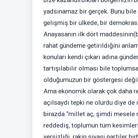
bize kazandırdıkları bölgemizin 
yadsınamaz bir gerçek. Bunu bile
gelişmiş bir ülkede, bir demokra
Anayasanın ilk dört maddesinin(b
rahat gündeme getirildiğini anla
konuları kendi çıkarı adına gündem
tartışılabilir olması bile toplums
olduğumuzun bir göstergesi deği
Ama ekonomik olarak çok daha r
açılsaydı tepki ne olurdu diye d
birazda “millet aç, şimdi mesele
reddediş, toplumun tüm kesimleri
yersizliği, rakip siyasi partiler bi