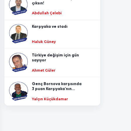
çıksın!
Dünya savaşı kapıda mı?
Abdullah Çelebi
8 Ağustos 2024
Karşıyaka ve stadı
Tüzük kurultayı neden önemli?
1 Ağustos 2024
Haluk Güney
Tüzük kurultayında ne yapmalı!
Türkiye değişim için gün
sayıyor
24 Temmuz 2024
Ahmet Güler
Türkiye yeni çağa ayak uydurmalı ama önce
CHP-3
Genç Bornova karşısında
3 puan Karşıyaka'nın...
18 Temmuz 2024
Yalçın Küçükdamar
Türkiye yeni çağa ayak uydurmalı ama önce
CHP-2
11 Temmuz 2024
Türkiye yeni çağa ayak uydurmalı ama önce