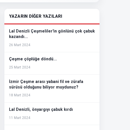
YAZARIN DİĞER YAZILARI
Lal Denizli Çeşmeliler'in gönlünü çok çabuk
kazandı...
26 Mart 2024
Çeşme çöplüğe döndü...
25 Mart 2024
İzmir Çeşme arası yabani fil ve zürafa
sürüsü olduğunu biliyor muydunuz?
18 Mart 2024
Lal Denizli, önyargıyı çabuk kırdı
11 Mart 2024