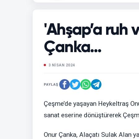
'Ahşap’a ruh 
Çanka...
3 NİSAN 2024
PAYLAŞ
Çeşme’de yaşayan Heykeltraş Onur
sanat eserine dönüştürerek Çeşme’
Onur Çanka, Alaçatı Sulak Alan ya