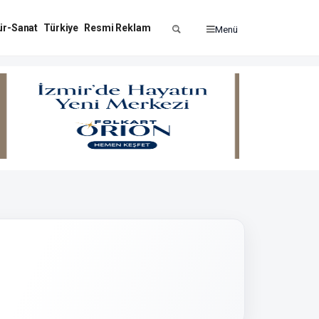
ür-Sanat
Türkiye
Resmi Reklam
Menü