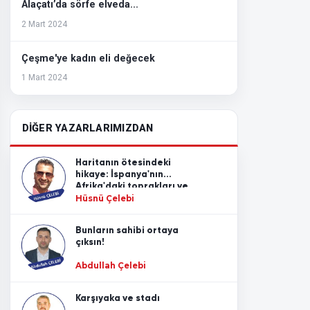
Alaçatı’da sörfe elveda...
2 Mart 2024
Çeşme'ye kadın eli değecek
1 Mart 2024
DİĞER YAZARLARIMIZDAN
Haritanın ötesindeki
hikaye: İspanya'nın
Afrika'daki toprakları ve
Akdeniz'in değişmeyen
Hüsnü Çelebi
gerçeği
Bunların sahibi ortaya
çıksın!
Abdullah Çelebi
Karşıyaka ve stadı