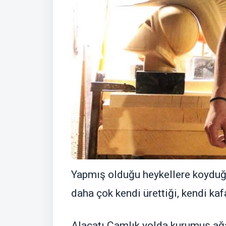
Yapmış olduğu heykellere koyduğu
daha çok kendi ürettiği, kendi ka
Alaçatı Çamlık yolda kurumuş ağa