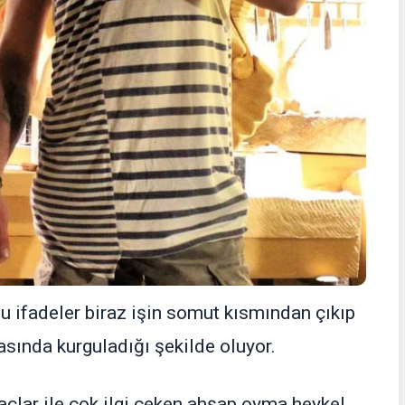
 ifadeler biraz işin somut kısmından çıkıp
fasında kurguladığı şekilde oluyor.
çlar ile çok ilgi çeken ahşap oyma heykel