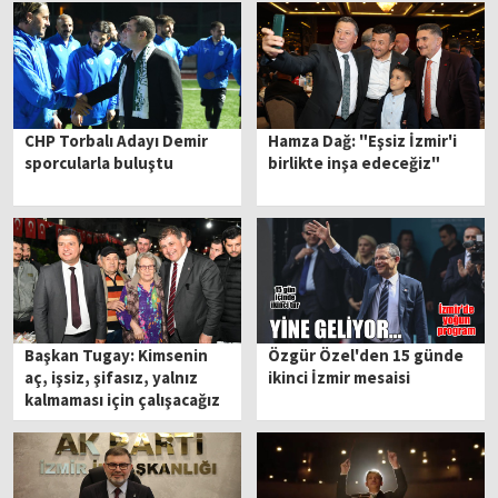
CHP Torbalı Adayı Demir
Hamza Dağ: "Eşsiz İzmir'i
sporcularla buluştu
birlikte inşa edeceğiz"
Başkan Tugay: Kimsenin
Özgür Özel'den 15 günde
aç, işsiz, şifasız, yalnız
ikinci İzmir mesaisi
kalmaması için çalışacağız