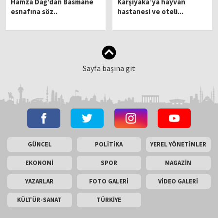
Hamza Dağ'dan Basmane
Karşıyaka’ya hayvan
esnafına söz..
hastanesi ve oteli...
Sayfa başına git
GÜNCEL
POLİTİKA
YEREL YÖNETİMLER
EKONOMİ
SPOR
MAGAZİN
YAZARLAR
FOTO GALERİ
VİDEO GALERİ
KÜLTÜR-SANAT
TÜRKİYE