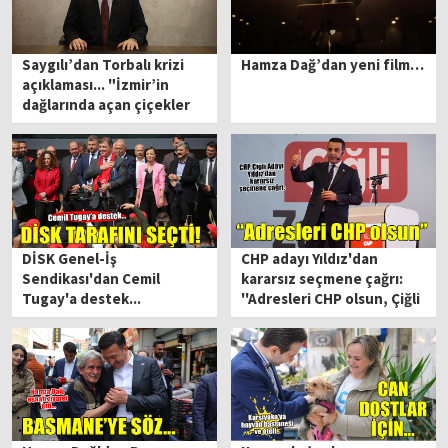
Saygılı’dan Torbalı krizi
Hamza Dağ’dan yeni film…
açıklaması... "İzmir’in
dağlarında açan çiçekler
hepimizin"
DİSK Genel-İş
CHP adayı Yıldız'dan
Sendikası'dan Cemil
kararsız seçmene çağrı:
Tugay'a destek...
''Adresleri CHP olsun, Çiğli
kazansın''