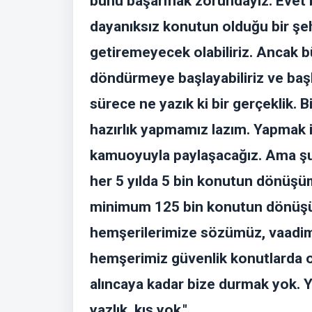
bunu başarmak zorundayız. Evet 
dayanıksız konutun olduğu bir şe
getiremeyecek olabiliriz. Ancak b
döndürmeye başlayabiliriz ve baş
sürece ne yazık ki bir gerçeklik
hazırlık yapmamız lazım. Yapmak i
kamuoyuyla paylaşacağız. Ama şu
her 5 yılda 5 bin konutun dönüşü
minimum 125 bin konutun dönüşüm
hemşerilerimize sözümüz, vaadimi
hemşerimiz güvenlik konutlarda o
alıncaya kadar bize durmak yok. 
yazlık, kış yok."