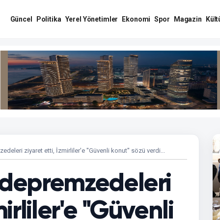
Güncel
Politika
Yerel Yönetimler
Ekonomi
Spor
Magazin
Kült
deleri ziyaret etti, İzmirliler'e ''Güvenli konut'' sözü verdi...
ğ depremzedeleri
irliler'e ''Güvenli