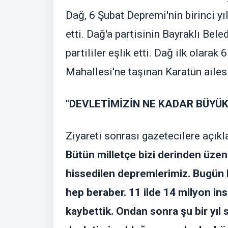
Dağ, 6 Şubat Depremi'nin birinci yı
etti. Dağ'a partisinin Bayraklı Bele
partililer eşlik etti. Dağ ilk olara
Mahallesi'ne taşınan Karatün ailesin
"DEVLETİMİZİN NE KADAR BÜYÜ
Ziyareti sonrası gazetecilere aç
Bütün milletçe bizi derinden üze
hissedilen depremlerimiz. Bugün b
hep beraber. 11 ilde 14 milyon ins
kaybettik. Ondan sonra şu bir yıl 