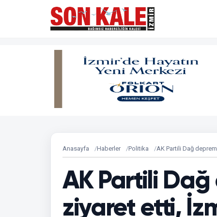
Anasayfa
Haberler
Politika
AK Partili Dağ depremze
AK Partili Da
ziyaret etti, İzm