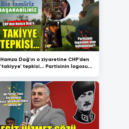
Hamza Dağ'ın o ziyaretine CHP'den
'takiyye' tepkisi... Partisinin logosunu
niye kullanmıyor?