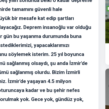
beş yılın sonunda belki o kadar depreme
hirde tamamını güvenli hale
üyük bir mesafe kat edip şartları
layacağız. Deprem insanoğlu var olduğu
. Bir gün bu yaşanma durumunda buna
stediklerimizi, yapacaklarımızı
nu söylemek isterim. 25 yıl boyunca
mü sağlanmış olsaydı, şu anda İzmir'de
ü sağlanmış olurdu. Bizim İzmirli
z. İzmir'de yaşayan 4.5 milyon
turuncaya kadar ve bu şehir nefes
Yorulmak yok. Gece yok, gündüz yok,