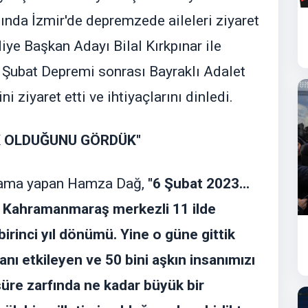
lında İzmir'de depremzede aileleri ziyaret
diye Başkan Adayı Bilal Kırkpınar ile
k 6 Şubat Depremi sonrası Bayraklı Adalet
i ziyaret etti ve ihtiyaçlarını dinledi.
K OLDUĞUNU GÖRDÜK"
ıklama yapan Hamza Dağ,
"6 Şubat 2023...
n Kahramanmaraş merkezli 11 ilde
irinci yıl dönümü. Yine o güne gittik
anı etkileyen ve 50 bini aşkın insanımızı
süre zarfında ne kadar büyük bir