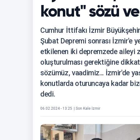
konut'' sözü ver
Cumhur İttifakı İzmir Büyükşeh
Şubat Depremi sonrası İzmir'e y
etkilenen iki depremzede aileyi zi
oluşturulması gerektiğine dikkat
sözümüz, vaadimiz... İzmir'de y
konutlarda oturuncaya kadar biz
dedi.
06.02.2024 - 13:25
| Son Kale İzmir