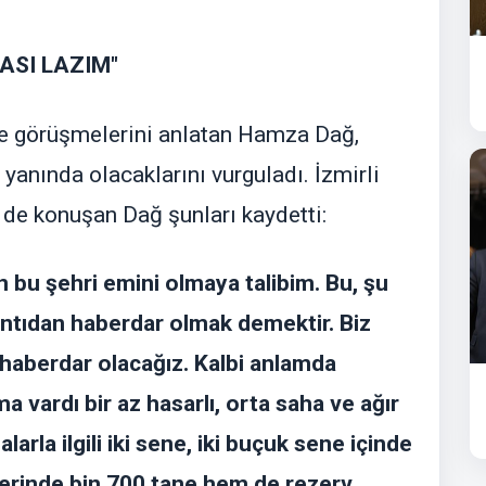
ASI LAZIM"
yle görüşmelerini anlatan Hamza Dağ,
yanında olacaklarını vurguladı. İzmirli
i de konuşan Dağ şunları kaydetti:
 bu şehri emini olmaya talibim. Bu, şu
kıntıdan haberdar olmak demektir. Biz
haberdar olacağız. Kalbi anlamda
a vardı bir az hasarlı, orta saha ve ağır
alarla ilgili iki sene, iki buçuk sene içinde
 yerinde bin 700 tane hem de rezerv