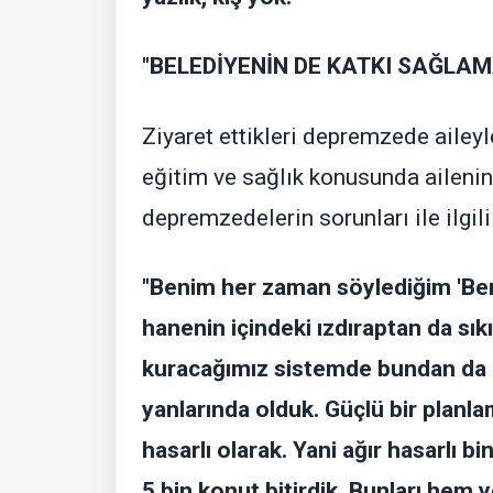
"BELEDİYENİN DE KATKI SAĞLAM
Ziyaret ettikleri depremzede aile
eğitim ve sağlık konusunda ailenin 
depremzedelerin sorunları ile ilgil
"Benim her zaman söylediğim 'Ben
hanenin içindeki ızdıraptan da sı
kuracağımız sistemde bundan da 
yanlarında olduk. Güçlü bir planlam
hasarlı olarak. Yani ağır hasarlı bin
5 bin konut bitirdik. Bunları hem