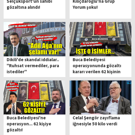
Selçuksport'un sahibi
Kılıçdaroğlu'na Grup
gözaltına alındı!
Yorum şoku!
Dikili'de skandal iddialar..
Buca Belediyesi
''Ruhsat vermediler, para
operasyonunda gözaltı
istediler''
kararı verilen 62 kişinin
isimleri belli oldu
Buca Belediyesi'ne
Celal Şengör zayıflama
operasyon... 62 kişiye
iğnesiyle 50 kilo verdi
gözaltı!