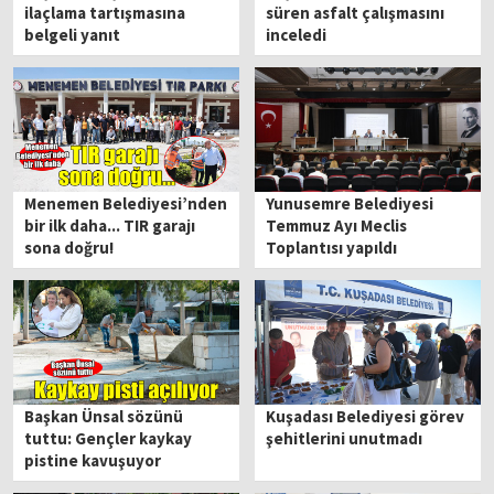
ilaçlama tartışmasına
süren asfalt çalışmasını
belgeli yanıt
inceledi
Menemen Belediyesi’nden
Yunusemre Belediyesi
bir ilk daha... TIR garajı
Temmuz Ayı Meclis
sona doğru!
Toplantısı yapıldı
Başkan Ünsal sözünü
Kuşadası Belediyesi görev
tuttu: Gençler kaykay
şehitlerini unutmadı
pistine kavuşuyor