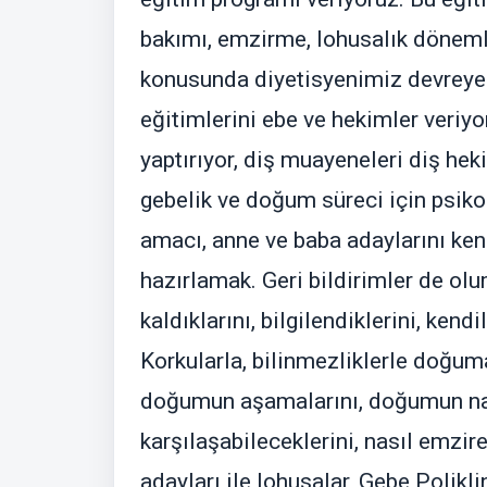
bakımı, emzirme, lohusalık dönemler
konusunda diyetisyenimiz devreye 
eğitimlerini ebe ve hekimler veriyo
yaptırıyor, diş muayeneleri diş hek
gebelik ve doğum süreci için psikol
amacı, anne ve baba adaylarını ke
hazırlamak. Geri bildirimler de ol
kaldıklarını, bilgilendiklerini, kend
Korkularla, bilinmezliklerle doğu
doğumun aşamalarını, doğumun nası
karşılaşabileceklerini, nasıl emzir
adayları ile lohusalar, Gebe Polik