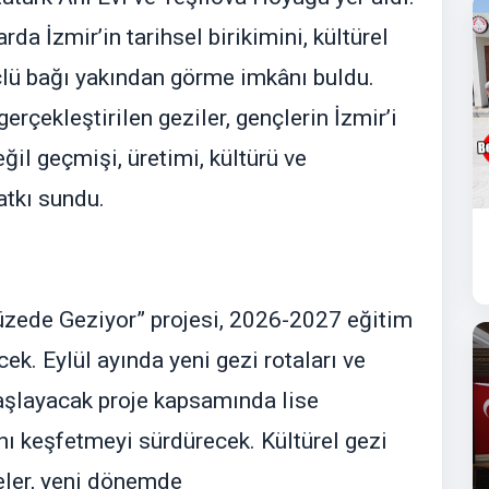
rda İzmir’in tarihsel birikimini, kültürel
üçlü bağı yakından görme imkânı buldu.
gerçekleştirilen geziler, gençlerin İzmir’i
ğil geçmişi, üretimi, kültürü ve
atkı sundu.
Müzede Geziyor” projesi, 2026-2027 eğitim
. Eylül ayında yeni gezi rotaları ve
 başlayacak proje kapsamında lise
sını keşfetmeyi sürdürecek. Kültürel gezi
eler, yeni dönemde