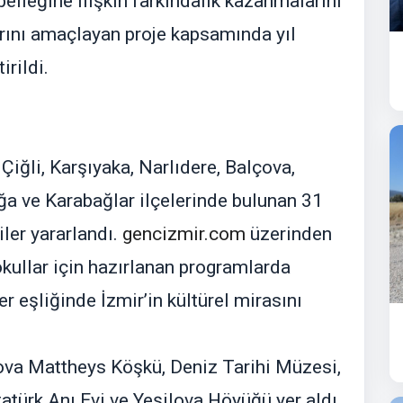
elleğine ilişkin farkındalık kazanmalarını
arını amaçlayan proje kapsamında yıl
irildi.
iğli, Karşıyaka, Narlıdere, Balçova,
a ve Karabağlar ilçelerinde bulunan 31
ler yararlandı.
gencizmir.com
üzerinden
kullar için hazırlanan programlarda
r eşliğinde İzmir’in kültürel mirasını
ova Mattheys Köşkü, Deniz Tarihi Müzesi,
atürk Anı Evi ve Yeşilova Höyüğü yer aldı.