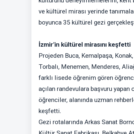
kültürünü deneyimlemelerini, kent b
ve kültürel mirası yerinde tanımal
boyunca 35 kültürel gezi gerçekleşt
İzmir’in kültürel mirasını keşfetti
Projeden Buca, Kemalpaşa, Konak, Ç
Torbalı, Menemen, Menderes, Aliağ
farklı lisede öğrenim gören öğrenci
açılan randevulara başvuru yapan o
öğrenciler, alanında uzman rehberle
keşfetti.
Gezi rotalarında Arkas Sanat Born
Kültür Sanat Fabrikası, Belkahve At