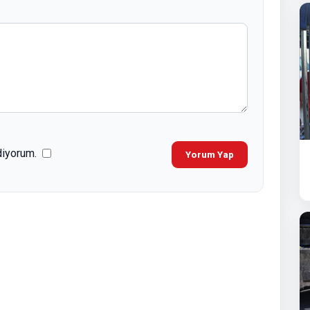
diyorum.
Yorum Yap