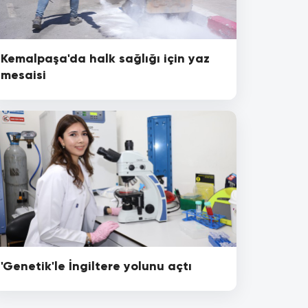
Kemalpaşa'da halk sağlığı için yaz
mesaisi
'Genetik'le İngiltere yolunu açtı