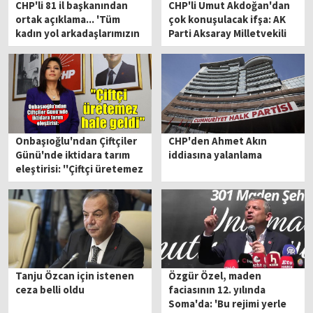
CHP'li 81 il başkanından
CHP'li Umut Akdoğan'dan
ortak açıklama... 'Tüm
çok konuşulacak ifşa: AK
kadın yol arkadaşlarımızın
Parti Aksaray Milletvekili
yanındayız'
Hüseyin Altınsoy eşine
'fakirlik belgesi' aldırmış
Onbaşıoğlu'ndan Çiftçiler
CHP'den Ahmet Akın
Günü'nde iktidara tarım
iddiasına yalanlama
eleştirisi: ''Çiftçi üretemez
hale geldi''
Tanju Özcan için istenen
Özgür Özel, maden
ceza belli oldu
faciasının 12. yılında
Soma'da: 'Bu rejimi yerle