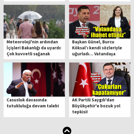
bir edeceğiz'
Meteoroloji'nin ardından
Başkan Günel, Burcu
İçişleri Bakanlığı da uyardı:
Köksal’ı kendi sözleriyle
Çok kuvvetli sağanak
uğurladı… Vatandaşa
geliyor!
ihanet ettiniz
Casusluk davasında
AK Partili Saygılı'dan
tutukluluğa devam talebi
Büyükşehir'e bozuk yol
tepkisi!