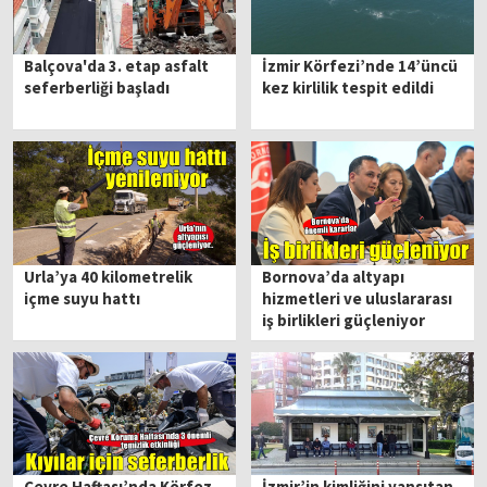
Balçova'da 3. etap asfalt
İzmir Körfezi’nde 14’üncü
seferberliği başladı
kez kirlilik tespit edildi
Urla’ya 40 kilometrelik
Bornova’da altyapı
içme suyu hattı
hizmetleri ve uluslararası
iş birlikleri güçleniyor
Çevre Haftası’nda Körfez
İzmir’in kimliğini yansıtan