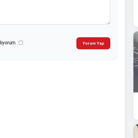
diyorum.
Yorum Yap