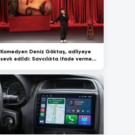
Komedyen Deniz Göktaş, adliyeye
sevk edildi: Savcılıkta ifade vermesi
bekleniyor