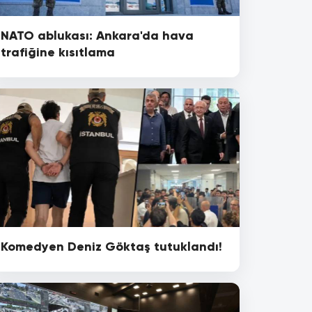
NATO ablukası: Ankara'da hava
trafiğine kısıtlama
Komedyen Deniz Göktaş tutuklandı!