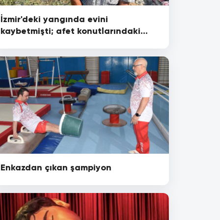
İzmir'deki yangında evini
kaybetmişti; afet konutlarındaki
yeni evi için gün sayıyor
Enkazdan çıkan şampiyon