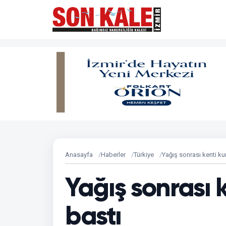
Anasayfa
Haberler
Türkiye
Yağış sonrası kenti ku
Yağış sonrası 
bastı