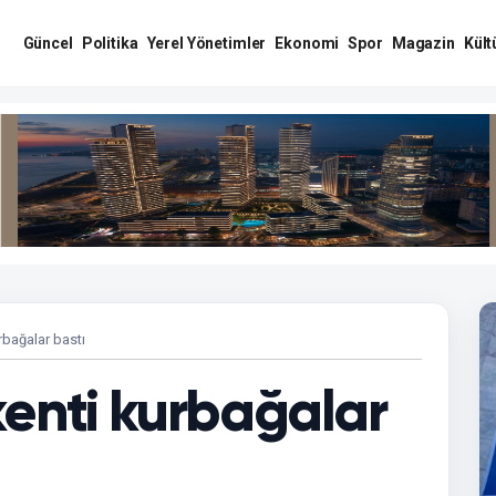
Güncel
Politika
Yerel Yönetimler
Ekonomi
Spor
Magazin
Kült
rbağalar bastı
kenti kurbağalar