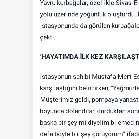
Yavru kurbağalar, özellikle Sivas-
yolu üzerinde yoğunluk oluşturdu. İ
istasyonunda da görülen kurbağalar,
çekti.
‘HAYATIMDA İLK KEZ KARŞILAŞT
İstasyonun sahibi Mustafa Mert Ese
karşılaştığını belirtirken, "Yağmurl
Müşterimiz geldi, pompaya yanaşt
boyunca dolandılar, durduktan sonra
başka bir şey mi diyelim bilemedi
defa böyle bir şey görüyorum” ifade