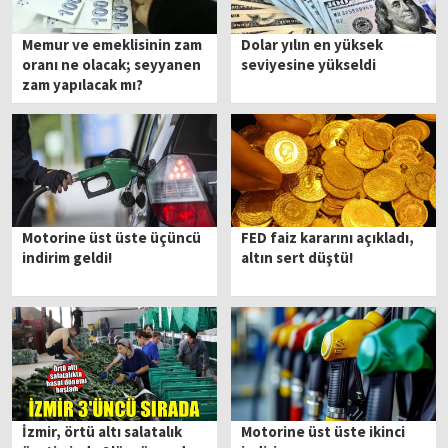
Memur ve emeklisinin zam
Dolar yılın en yüksek
oranı ne olacak; seyyanen
seviyesine yükseldi
zam yapılacak mı?
Motorine üst üste üçüncü
FED faiz kararını açıkladı,
indirim geldi!
altın sert düştü!
İzmir, örtü altı salatalık
Motorine üst üste ikinci