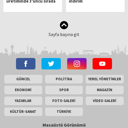
üretiminde 3'üncü sırada
indirim
Sayfa başına git
GÜNCEL
POLİTİKA
YEREL YÖNETİMLER
EKONOMİ
SPOR
MAGAZİN
YAZARLAR
FOTO GALERİ
VİDEO GALERİ
KÜLTÜR-SANAT
TÜRKİYE
Masaüstü Görünümü