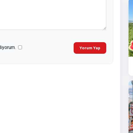
diyorum.
Yorum Yap