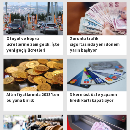
Otoyol ve köprü
Zorunlu trafik
ücretlerine zam geldi: İşte
sigortasında yeni dönem
yeni geçiş ücretleri
yarın başlıyor
Altın fiyatlarında 2013'ten
3 kere üst üste yapanın
bu yana bir ilk
kredi kartı kapatılıyor