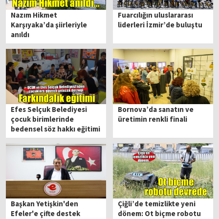
Nazım Hikmet
Fuarcılığın uluslararası
Karşıyaka’da şiirleriyle
liderleri İzmir’de buluştu
anıldı
Efes Selçuk Belediyesi
Bornova’da sanatın ve
çocuk birimlerinde
üretimin renkli finali
bedensel söz hakkı eğitimi
Başkan Yetişkin'den
Çiğli’de temizlikte yeni
Efeler'e çifte destek
dönem: Ot biçme robotu