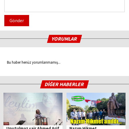
Gönder
YORUMLAR
Bu haber henüz yorumlanmamış...
DİĞER HABERLER
Unutulmaz şair Ahmed Arif
Nazım Hikmet