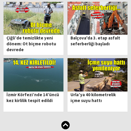
Çiğli’de temizlikte yeni
Balçova'da 3. etap asfalt
dönem: Ot biçme robotu
seferberliği başladı
devrede
İzmir Körfezi’nde 14’üncü
Urla’ya 40 kilometrelik
kez kirlilik tespit edildi
içme suyu hattı