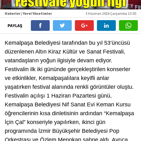
Haberler / Yerel Yönetimler
3 Haziran 2026 Çarşamba 13:05
PAYLAŞ
Kemalpaşa Belediyesi tarafından bu yıl 53’üncüsü
düzenlenen Altın Kiraz Kültür ve Sanat Festivali,
vatandaşların yoğun ilgisiyle devam ediyor.
Festivalin ilk iki gününde gerçekleştirilen konserler
ve etkinlikler, Kemalpaşalılara keyifli anlar
yaşatırken festival alanında renkli görüntüler oluştu.
Festivalin açılışı 1 Haziran Pazartesi günü,
Kemalpaşa Belediyesi Nif Sanat Evi Keman Kursu
öğrencilerinin kısa dinletisinin ardından “Kemalpaşa
İçin Çal” konseriyle yapılırken, ikinci gün
programında İzmir Büyükşehir Belediyesi Pop
Orkestrası ve Özlem Menokan sahne aldı. Ayrıca