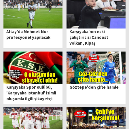
Altay'da Mehmet Nur
Karşıyaka'nın eski
profesyonel yapılacak
çalıştırıcısı Candost
Volkan, Kipaş
İstiklalspor'la anlaştı
Karşıyaka Spor Kulübü,
Göztepe'den çifte hamle
'Karşıyaka İstanbul' isimli
oluşumla ilgili şikayetçi
oldu