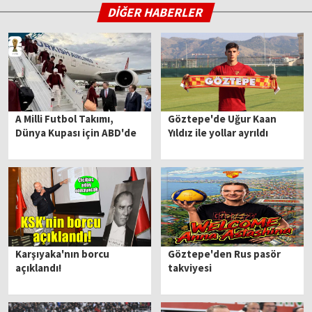
DİĞER HABERLER
A Milli Futbol Takımı,
Göztepe'de Uğur Kaan
Dünya Kupası için ABD'de
Yıldız ile yollar ayrıldı
Karşıyaka'nın borcu
Göztepe'den Rus pasör
açıklandı!
takviyesi