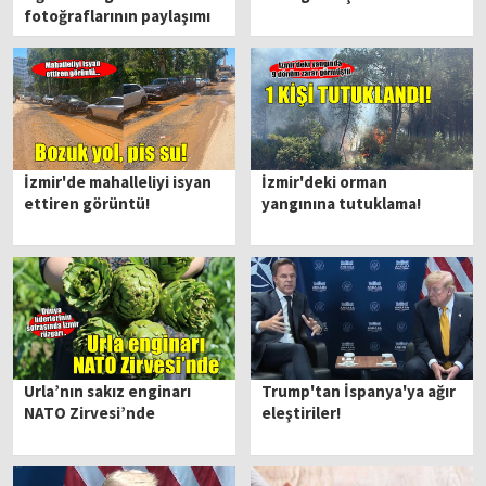
fotoğraflarının paylaşımı
tamamen yasaklandı
İzmir'de mahalleliyi isyan
İzmir'deki orman
ettiren görüntü!
yangınına tutuklama!
Urla’nın sakız enginarı
Trump'tan İspanya'ya ağır
NATO Zirvesi’nde
eleştiriler!