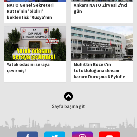
NATO Genel Sekreteri
Ankara NATO Zirvesi 2'nci
Rutte'nin 'bildiri'
gün
beklentisi: 'Rusya'nın
tehdit olduğu açıkça kabul
edilmeli'
Yatak odasını seraya
Muhittin Böcek'in
çevirmiş!
tutukluluğuna devam
kararı: Duruşma 8 Eylül’e
ertelendi
Sayfa başına git