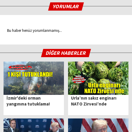
YORUMLAR
Bu haber henüz yorumlanmamış...
DİĞER HABERLER
İzmir'deki orman
Urla’nın sakız enginarı
yangınına tutuklama!
NATO Zirvesi’nde