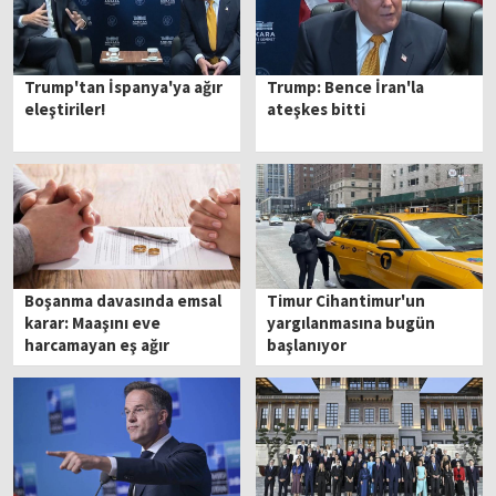
Trump'tan İspanya'ya ağır
Trump: Bence İran'la
eleştiriler!
ateşkes bitti
Boşanma davasında emsal
Timur Cihantimur'un
karar: Maaşını eve
yargılanmasına bugün
harcamayan eş ağır
başlanıyor
kusurlu sayıldı