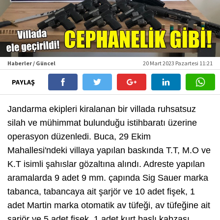
Haberler / Güncel
20 Mart 2023 Pazartesi 11:21
PAYLAŞ
Jandarma ekipleri kiralanan bir villada ruhsatsuz
silah ve mühimmat bulunduğu istihbaratı üzerine
operasyon düzenledi. Buca, 29 Ekim
Mahallesi'ndeki villaya yapılan baskında T.T, M.O ve
K.T isimli şahıslar gözaltına alındı. Adreste yapılan
aramalarda 9 adet 9 mm. çapında Sig Sauer marka
tabanca, tabancaya ait şarjör ve 10 adet fişek, 1
adet Martin marka otomatik av tüfeği, av tüfeğine ait
şarjör ve 5 adet fişek, 1 adet kurt başlı kabzası