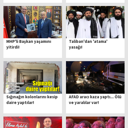
MHP'li Başkan yaşamını
Taliban'dan 'atama'
yitirdi!
yasağı!
Sığınağın kolonlarını kesip
AFAD aracı kaza yaptı... Ölü
daire yaptılar!
ve yaralılar var!