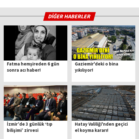
DİĞER HABERLER
Fatma hemşireden 6 gün
Gaziemir'deki o bina
sonra acı haber!
yıkılıyor!
İzmir’de 3 günlük ‘tıp
Hatay Valiliği'nden geçici
bilişimi’ zirvesi
el koyma kararı!