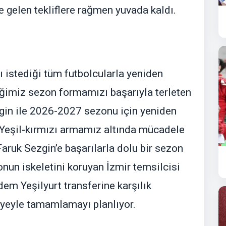
e gelen tekliflere rağmen yuvada kaldı.
nı istediği tüm futbolcularla yeniden
iğimiz sezon formamızı başarıyla terleten
in ile 2026-2027 sezonu için yeniden
Yeşil-kırmızı armamız altında mücadele
uk Sezgin’e başarılarla dolu bir sezon
onun iskeletini koruyan İzmir temsilcisi
em Yeşilyurt transferine karşılık
iyeyle tamamlamayı planlıyor.