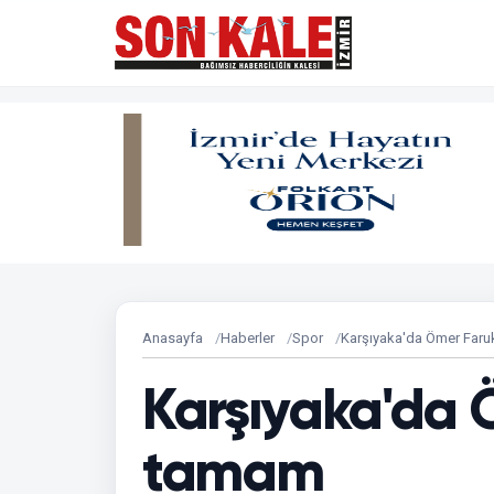
Anasayfa
Haberler
Spor
Karşıyaka'da Ömer Far
Karşıyaka'da 
tamam