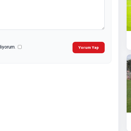
diyorum.
Yorum Yap