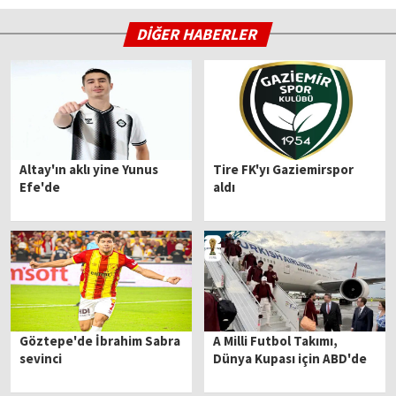
DİĞER HABERLER
Altay'ın aklı yine Yunus
Tire FK'yı Gaziemirspor
Efe'de
aldı
Göztepe'de İbrahim Sabra
A Milli Futbol Takımı,
sevinci
Dünya Kupası için ABD'de