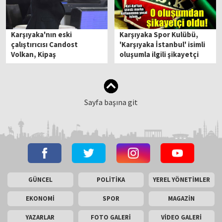
Karşıyaka'nın eski
Karşıyaka Spor Kulübü,
çalıştırıcısı Candost
'Karşıyaka İstanbul' isimli
Volkan, Kipaş
oluşumla ilgili şikayetçi
İstiklalspor'la anlaştı
oldu
Sayfa başına git
GÜNCEL
POLİTİKA
YEREL YÖNETİMLER
EKONOMİ
SPOR
MAGAZİN
YAZARLAR
FOTO GALERİ
VİDEO GALERİ