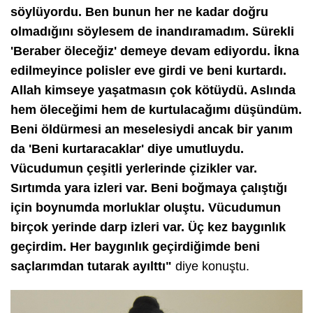
söylüyordu. Ben bunun her ne kadar doğru
olmadığını söylesem de inandıramadım. Sürekli
'Beraber öleceğiz' demeye devam ediyordu. İkna
edilmeyince polisler eve girdi ve beni kurtardı.
Allah kimseye yaşatmasın çok kötüydü. Aslında
hem öleceğimi hem de kurtulacağımı düşündüm.
Beni öldürmesi an meselesiydi ancak bir yanım
da 'Beni kurtaracaklar' diye umutluydu.
Vücudumun çeşitli yerlerinde çizikler var.
Sırtımda yara izleri var. Beni boğmaya çalıştığı
için boynumda morluklar oluştu. Vücudumun
birçok yerinde darp izleri var. Üç kez baygınlık
geçirdim. Her baygınlık geçirdiğimde beni
saçlarımdan tutarak ayılttı"
diye konuştu.