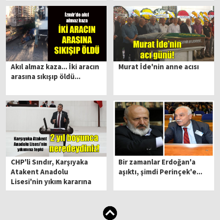
Akıl almaz kaza... İki aracın
Murat İde'nin anne acısı
arasına sıkışıp öldü...
CHP'li Sındır, Karşıyaka
Bir zamanlar Erdoğan'a
Atakent Anadolu
aşıktı, şimdi Perinçek'e...
Lisesi'nin yıkım kararına
tepki gösterdi: 2 YIL
BOYUNCA NEREDEYDİNİZ!