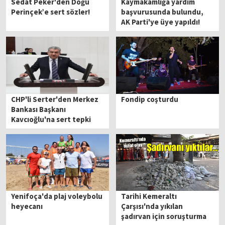
Sedat Peker'den Doğu
Kaymakamlığa yardım
Perinçek’e sert sözler!
başvurusunda bulundu,
AK Parti'ye üye yapıldı!
CHP'li Serter'den Merkez
Fondip coşturdu
Bankası Başkanı
Kavcıoğlu'na sert tepki
Yenifoça'da plaj voleybolu
Tarihi Kemeraltı
heyecanı
Çarşısı'nda yıkılan
şadırvan için soruşturma